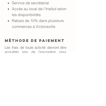
Service de secrétariat
Accès au local de l’Institut selon
les disponibilités
Rabais de 10% dans plusieurs
commerces à Victoriaville
Méthode de paiement
Les frais de toute activité devront être
acquittés lors de l’inscription pour
l’activité par chèque libellé à l’ordre de :
I.R.T.A. ou INSTITUT DU TEMPS
LIBRE.
Aucune remise ne sera effectuée à
moins d’annulation de l’activité. Si vous
invitez un non membre à une activité
autre que le dîner de clôture l’informez
qu’un 10$ supplémentaire sera exigé.
L'institut