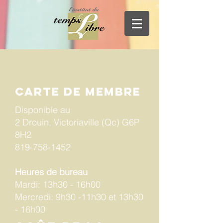
Carte de membre
Disponible au
2 Drouin, Victoriaville (Qc) G6P
8H2
819-758-1452
Heures de bureau
Mardi: 13h30 - 16h00
Mercredi: 9h30 -11h30 et 13h30
- 16h00